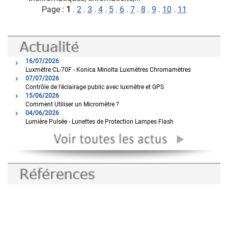
Page :
1
.
2
.
3
.
4
.
5
.
6
.
7
.
8
.
9
.
10
.
11
16/07/2026
Luxmètre CL-70F - Konica Minolta Luxmètres Chromamètres
07/07/2026
Contrôle de l'éclairage public avec luxmètre et GPS
15/06/2026
Comment Utiliser un Micromètre ?
04/06/2026
Lumière Pulsée - Lunettes de Protection Lampes Flash