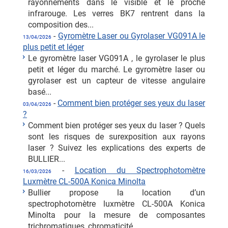
rayonnements dans le visible et le proche
infrarouge. Les verres BK7 rentrent dans la
composition des...
-
Gyromètre Laser ou Gyrolaser VG091A le
13/04/2026
plus petit et léger
Le gyromètre laser VG091A , le gyrolaser le plus
petit et léger du marché. Le gyromètre laser ou
gyrolaser est un capteur de vitesse angulaire
basé...
-
Comment bien protéger ses yeux du laser
03/04/2026
?
Comment bien protéger ses yeux du laser ? Quels
sont les risques de surexposition aux rayons
laser ? Suivez les explications des experts de
BULLIER...
-
Location du Spectrophotomètre
16/03/2026
Luxmètre CL-500A Konica Minolta
Bullier propose la location d’un
spectrophotomètre luxmètre CL-500A Konica
Minolta pour la mesure de composantes
trichromatiques, chromaticité,...