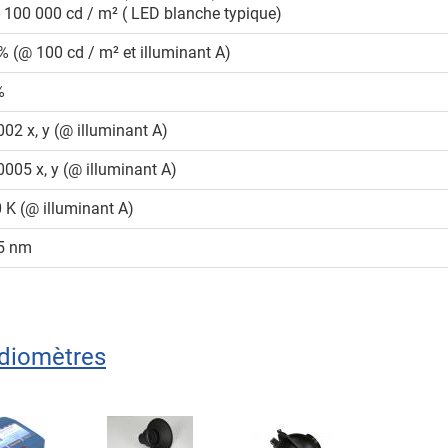
- 100 000 cd / m² ( LED blanche typique)
 (@ 100 cd / m² et illuminant A)
%
002 x, y (@ illuminant A)
0005 x, y (@ illuminant A)
 K (@ illuminant A)
,5 nm
diomètres