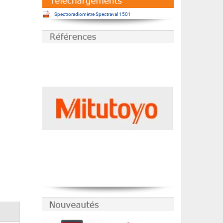
Spectroradiomètre Spectraval 1501