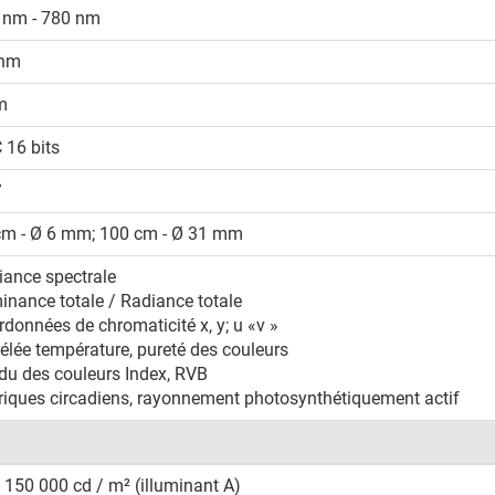
 nm - 780 nm
 nm
m
 16 bits
°
cm - Ø 6 mm; 100 cm - Ø 31 mm
iance spectrale
inance totale / Radiance totale
données de chromaticité x, y; u «v »
élée température, pureté des couleurs
du des couleurs Index, RVB
riques circadiens, rayonnement photosynthétiquement actif
- 150 000 cd / m² (illuminant A)