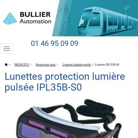
01 46 95 09 09
Toggle
navigation
>
PRODUITS
>
Protections laser
>
Lunettes lumière pulsée
>
Lunettes IPL35B-S0
Lunettes protection lumière
pulsée IPL35B-S0