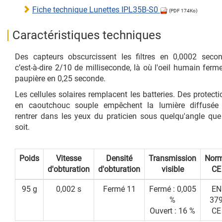
Fiche technique Lunettes IPL35B-S0
(PDF 174Ko)
Caractéristiques techniques
Des capteurs obscurcissent les filtres en 0,0002 secon
c’est-à-dire 2/10 de milliseconde, là où l'oeil humain ferm
paupière en 0,25 seconde.
Les cellules solaires remplacent les batteries. Des protect
en caoutchouc souple empêchent la lumière diffusée
rentrer dans les yeux du praticien sous quelqu'angle que
soit.
Poids
Vitesse
Densité
Transmission
Nor
d'obturation
d'obturation
visible
CE
95 g
0,002 s
Fermé 11
Fermé : 0,005
EN
%
37
Ouvert : 16 %
CE