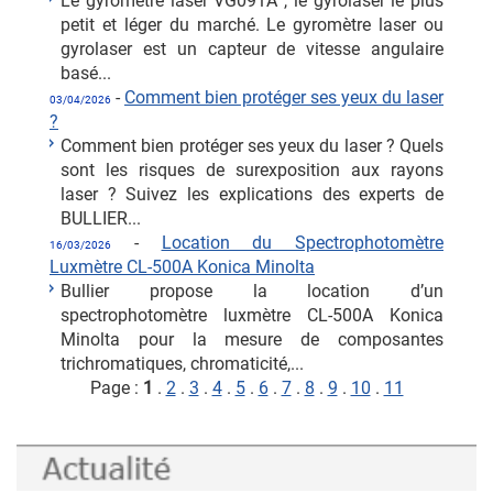
Le gyromètre laser VG091A , le gyrolaser le plus
petit et léger du marché. Le gyromètre laser ou
gyrolaser est un capteur de vitesse angulaire
basé...
-
Comment bien protéger ses yeux du laser
03/04/2026
?
Comment bien protéger ses yeux du laser ? Quels
sont les risques de surexposition aux rayons
laser ? Suivez les explications des experts de
BULLIER...
-
Location du Spectrophotomètre
16/03/2026
Luxmètre CL-500A Konica Minolta
Bullier propose la location d’un
spectrophotomètre luxmètre CL-500A Konica
Minolta pour la mesure de composantes
trichromatiques, chromaticité,...
Page :
1
.
2
.
3
.
4
.
5
.
6
.
7
.
8
.
9
.
10
.
11