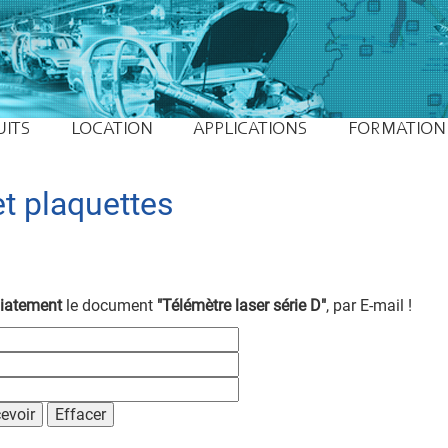
UITS
LOCATION
APPLICATIONS
FORMATION
t plaquettes
iatement
le document
"Télémètre laser série D"
, par E-mail !