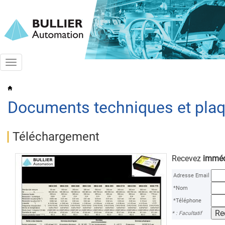
Toggle
navigation
Documents techniques et plaq
Téléchargement
Recevez
imméd
Adresse Email
*Nom
*Téléphone
* : Facultatif