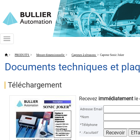
Toggle
navigation
>
PRODUITS
>
Mesure dimensionnelle
>
Capteurs à ultrasons
>
Capteur Sonic Joker
Documents techniques et plaq
Téléchargement
Recevez
immédiatement
le
Adresse Email
*Nom
*Téléphone
* : Facultatif