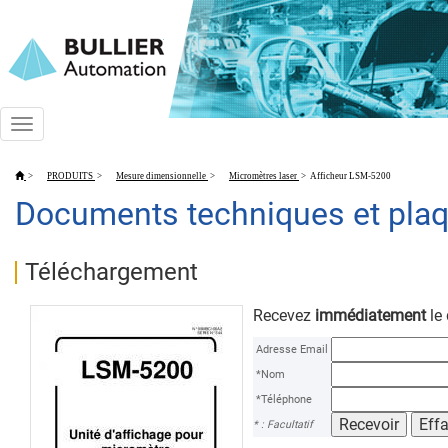
Toggle
navigation
>
PRODUITS
>
Mesure dimensionnelle
>
Micromètres laser
>
Afficheur LSM-5200
Documents techniques et plaq
Téléchargement
Recevez
immédiatement
le
Adresse Email
*Nom
*Téléphone
* : Facultatif