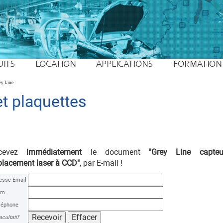
UITS
LOCATION
APPLICATIONS
FORMATION
ey Line
t plaquettes
cevez
immédiatement
le document
"Grey Line capte
placement laser à CCD"
, par E-mail !
esse Email
om
léphone
acultatif