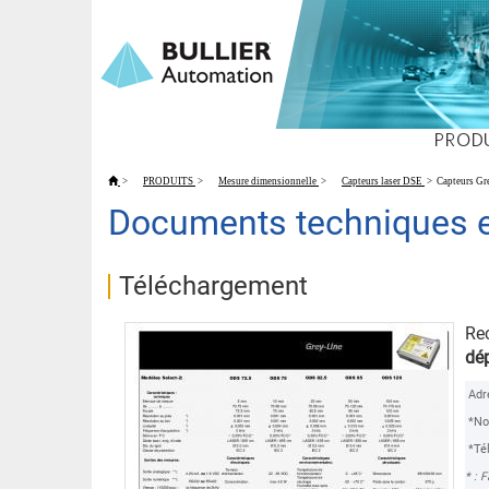
PROD
>
PRODUITS
>
Mesure dimensionnelle
>
Capteurs laser DSE
>
Capteurs Gr
Documents techniques e
Téléchargement
Re
dé
Adr
*N
*Té
* : F